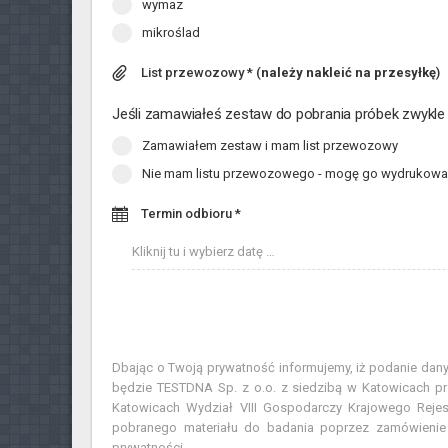
wymaz
mikroślad
List przewozowy * (
należy nakleić na przesyłkę
)
Jeśli zamawiałeś zestaw do pobrania próbek zwykle
Zamawiałem zestaw i mam list przewozowy
Nie mam listu przewozowego - mogę go wydrukow
Termin odbioru *
Dbając o Twoją prywatność informujemy, iż podanie dan
będzie TESTDNA Sp. z o.o. z siedzibą w Katowicach p
Katowicach Wydział VIII Gospodarczy Krajowego Rej
pobranego materiału do badania poprzez zamówienie p
prywatności.