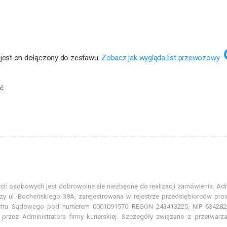
 jest on dołączony do zestawu.
Zobacz jak wygląda list przewozowy
ać
ych osobowych jest dobrowolne ale niezbędne do realizacji zamówienia. 
rzy ul. Bocheńskiego 38A, zarejestrowana w rejestrze przedsiębiorców 
estru Sądowego pod numerem 0001091570 REGON 243413225, NIP 634282
rzez Administratora firmy kurierskiej. Szczegóły związane z przetwar